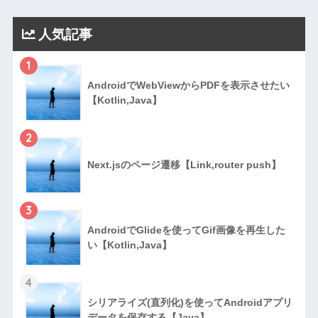
人気記事
1
AndroidでWebViewからPDFを表示させたい
【Kotlin,Java】
2
Next.jsのページ遷移【Link,router push】
3
AndroidでGlideを使ってGif画像を再生した
い【Kotlin,Java】
4
シリアライズ(直列化)を使ってAndroidアプリ
データを保存する【Java】